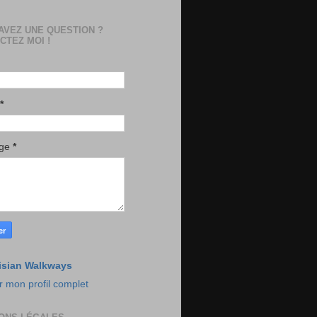
AVEZ UNE QUESTION ?
CTEZ MOI !
*
age
*
isian Walkways
r mon profil complet