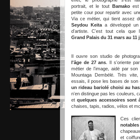
effet, le photographe s'est fai
portrait, et le tout
Bamako
est
petite cour pour repartir avec un
Via ce métier, qui tient assez d
Seydou Keita
a développé un v
d'artiste. C'est tout cela que
Grand Palais du 31 mars au 11 ju
Il ouvre son studio de photogr
l'âge de 27 ans
. Il s'oriente p
métier de l'image, aidé par son
Mountaga Dembélé. Très vite,
essais, il pose les bases de son 
un rideau bariolé choisi au has
n'en distingue pas les couleurs, 
et
quelques accessoires sont à
chaises, tapis, radios, vélos et m
Ces clie
notable
chapeaux 
et coiff