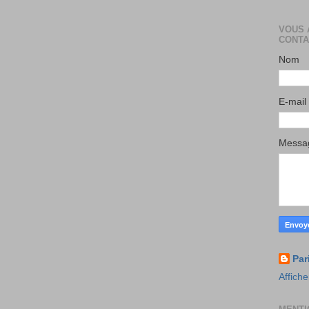
VOUS 
CONTA
Nom
E-mail
Mess
Par
Affiche