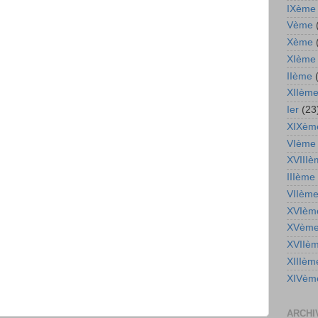
IXème
Vème
Xème
XIème
IIème
XIIèm
Ier
(23
XIXèm
VIème
XVIIIè
IIIème
VIIèm
XVIèm
XVèm
XVIIè
XIIIèm
XIVèm
ARCHI