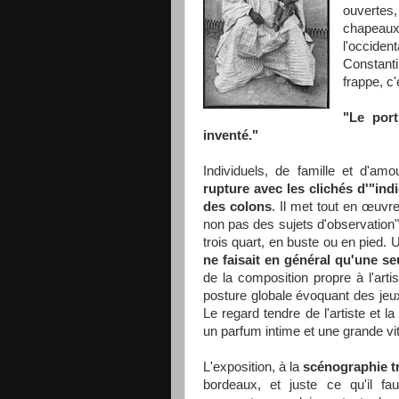
ouvertes
chapeau
l'occide
Constanti
frappe, c
"Le port
inventé."
Individuels, de famille et d'am
rupture avec les clichés d'"ind
des colons
. Il met tout en œuvr
non pas des sujets d'observation"
trois quart, en buste ou en pied.
ne faisait en général qu'une se
de la composition propre à l'arti
posture globale évoquant des jeux
Le regard tendre de l'artiste et
un parfum intime et une grande vita
L'exposition, à la
scénographie t
bordeaux, et juste ce qu'il fau