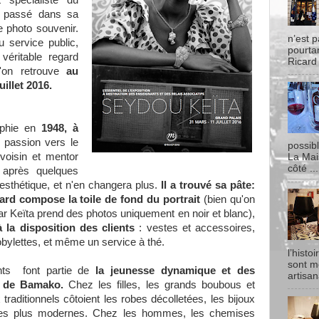
t spécialiste du
 passé dans sa
e photo souvenir.
n’est p
u service public,
pourtan
éritable regard
Ricard
 l'on retrouve
au
illet 2016.
aphie en
1948, à
ar passion vers le
possib
 voisin et mentor
La Mai
côté ...
 après quelques
esthétique, et n'en changera plus.
Il a trouvé sa pâte:
ard compose la toile de fond du portrait
(bien qu'on
car Keïta prend des photos uniquement en noir et blanc),
 la disposition des clients
: vestes et accessoires,
obylettes, et même un service à thé.
l’histo
sont m
nts font partie de
la jeunesse dynamique et des
artisan
s de Bamako.
Chez les filles, les grands boubous et
traditionnels côtoient les robes décolletées, les bijoux
ures plus modernes. Chez les hommes, les chemises