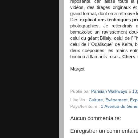
reposante, car laisse toute la
vidéos, des tirages originaux et
grand format, dont on a retrouvé 
Des
explications techniques pr
photographies. Je retiendrais 
bamakoise un ravissement doux
celui du géant Billaly, celui de l'
celui de l'"Odalisque" de Keïta,
deux coépouses, les mains entre
boubou à flamants roses.
Chers i
Margot
Publié par
Parisian Walkways
à
13
Libellés :
Culture
,
Evénement
,
Expo
Pays/territoire :
3 Avenue du Génér
Aucun commentaire:
Enregistrer un commentair