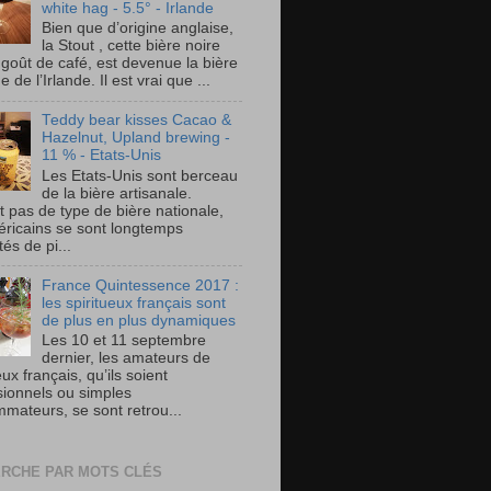
white hag - 5.5° - Irlande
Bien que d’origine anglaise,
la Stout , cette bière noire
 goût de café, est devenue la bière
e de l’Irlande. Il est vrai que ...
Teddy bear kisses Cacao &
Hazelnut, Upland brewing -
11 % - Etats-Unis
Les Etats-Unis sont berceau
de la bière artisanale.
t pas de type de bière nationale,
éricains se sont longtemps
és de pi...
France Quintessence 2017 :
les spiritueux français sont
de plus en plus dynamiques
Les 10 et 11 septembre
dernier, les amateurs de
eux français, qu’ils soient
sionnels ou simples
mateurs, se sont retrou...
RCHE PAR MOTS CLÉS