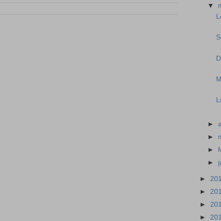
▼
L
S
D
M
L
►
►
►
►
►
20
►
20
►
20
►
20