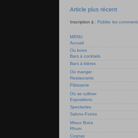
Article plus récent
Inscription à :
Publier les comment
MENU
Accueil
Où boire
Bars à cocktails
Bars à bières
Où manger
Restaurants
Pâtisserie
Où se cultiver
Expositions
Spectacles
Salons-Foires
Mieux Boire
Rhum
Cognac