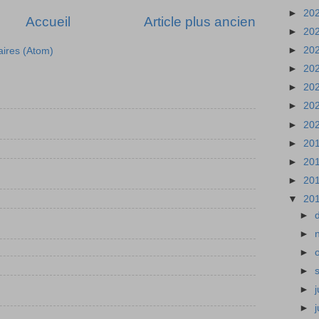
►
20
Accueil
Article plus ancien
►
20
►
20
aires (Atom)
►
20
►
20
►
20
►
20
►
20
►
20
►
20
▼
20
►
►
►
►
►
j
►