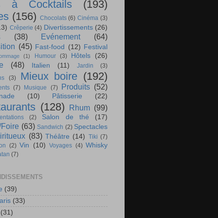
s à Cocktails
(193)
es
(156)
Chocolats
(6)
Cinéma
(3)
13)
Divertissements
(26)
Crêperie
(4)
s
(38)
Evénement
(64)
ition
(45)
Fast-food
(12)
Festival
Hôtels
(26)
Humour
(3)
ommage
(1)
te
(48)
Italien
(11)
Jardin
(3)
Mieux boire
(192)
ns
(3)
Produits
(52)
nts
(7)
Musique
(7)
nade
(10)
Pâtisserie
(22)
aurants
(128)
Rhum
(99)
Salon de thé
(17)
ntations
(2)
/Foire
(63)
Spectacles
Sandwich
(2)
iritueux
(83)
Théâtre
(14)
Tiki
(7)
Vin
(10)
Whisky
ion
(2)
Voyages
(4)
atan
(7)
DISSEMENTS
e
(39)
aris
(33)
(31)