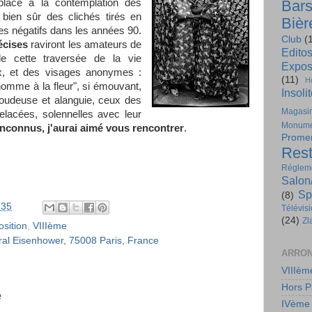
 place à la contemplation des
Bar
 bien sûr des clichés tirés en
Bièr
les négatifs dans les années 90.
Club
(
écises
raviront les amateurs de
Edito
de cette traversée de la vie
Expos
, et des visages anonymes :
(11)
H
 "homme à la fleur", si émouvant,
Insoli
 boudeuse et alanguie, ceux des
Magasi
lacées, solennelles avec leur
Monume
nconnus, j'aurai aimé vous rencontrer
.
Prome
Rest
Régleme
Salon
Sp
(8)
:35
Télévis
(24)
Zl
sition
,
VIIIème
al Eisenhower, 75008 Paris, France
ARRON
VIIIèm
Hors P
e
IVème