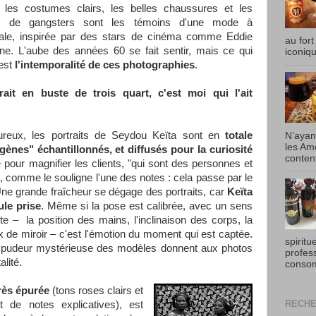
, les costumes clairs, les belles chaussures et les
x de gangsters sont les témoins d'une mode à
ntale, inspirée par des stars de cinéma comme Eddie
au fort
ne. L'aube des années 60 se fait sentir, mais ce qui
iconiqu
'est
l'intemporalité de ces photographies
.
rait en buste de trois quart, c'est moi qui l'ait
oureux, les portraits de Seydou Keïta sont en
totale
N’ayan
les Am
igènes" échantillonnés, et diffusés pour la curiosité
content
e pour magnifier les clients, "qui sont des personnes et
, comme le souligne l'une des notes : cela passe par le
 Une grande fraîcheur se dégage des portraits, car
Keïta
ule prise
. Même si la pose est calibrée, avec un sens
ste – la position des mains, l'inclinaison des corps, la
 de miroir – c'est l'émotion du moment qui est captée.
spiritu
 la pudeur mystérieuse des modèles donnent aux photos
profes
lité.
consom
rès épurée
(tons roses clairs et
RECHE
t de notes explicatives), est