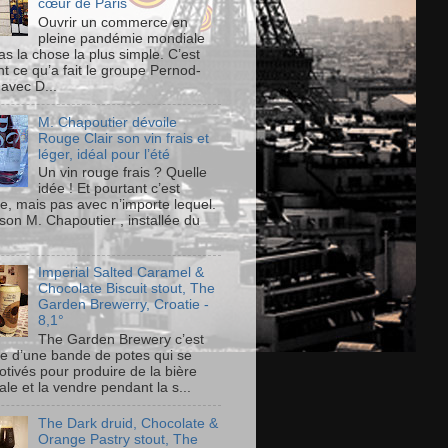
cœur de Paris
Ouvrir un commerce en
pleine pandémie mondiale
as la chose la plus simple. C’est
t ce qu’a fait le groupe Pernod-
 avec D...
M. Chapoutier dévoile
Rouge Clair son vin frais et
léger, idéal pour l’été
Un vin rouge frais ? Quelle
idée ! Et pourtant c’est
le, mais pas avec n’importe lequel.
son M. Chapoutier , installée du
Imperial Salted Caramel &
Chocolate Biscuit stout, The
Garden Brewerry, Croatie -
8,1°
The Garden Brewery c’est
ire d’une bande de potes qui se
otivés pour produire de la bière
ale et la vendre pendant la s...
The Dark druid, Chocolate &
Orange Pastry stout, The