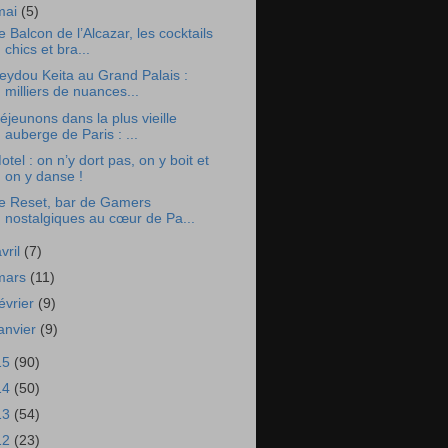
mai
(5)
e Balcon de l’Alcazar, les cocktails
chics et bra...
eydou Keita au Grand Palais :
milliers de nuances...
éjeunons dans la plus vieille
auberge de Paris : ...
otel : on n’y dort pas, on y boit et
on y danse !
e Reset, bar de Gamers
nostalgiques au cœur de Pa...
avril
(7)
mars
(11)
février
(9)
janvier
(9)
15
(90)
14
(50)
13
(54)
12
(23)