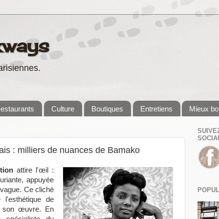
kways
risiennes.
estaurants
Culture
Boutiques
Entretiens
Mieux bo
SUIVE
SOCIA
is : milliers de nuances de Bamako
tion
attire l'œil :
riante, appuyée
e vague. Ce cliché
POPUL
 l'esthétique de
 de son œuvre. En