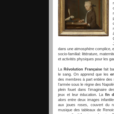
dans une atmosphère complice, en t
socio-familial: littérature, materni
et activités physiques pour les ga
La
Révolution Française
fait b
le sang. On apprend que les
en
des membres à part entière des s
l'armée sous le règne des Napolé
plein fouet dans l'imaginaire de
jeux et leur éducation. La
fin 
alors entre deux images infantil
aux joues roses, couvert du r
musique des tableaux de Renoir