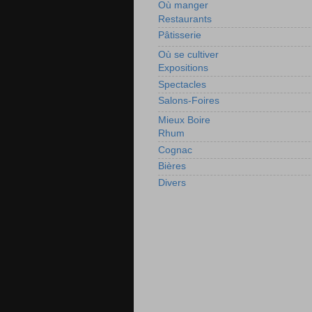
Où manger
Restaurants
Pâtisserie
Où se cultiver
Expositions
Spectacles
Salons-Foires
Mieux Boire
Rhum
Cognac
Bières
Divers