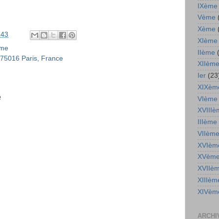
IXème
Vème
Xème
:43
XIème
ème
IIème
, 75016 Paris, France
XIIèm
Ier
(23
XIXèm
e
VIème
XVIIIè
IIIème
VIIèm
XVIèm
XVèm
XVIIè
XIIIèm
XIVèm
ARCHI