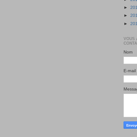
►
20
►
20
►
20
VOUS 
CONTA
Nom
E-mail
Mess