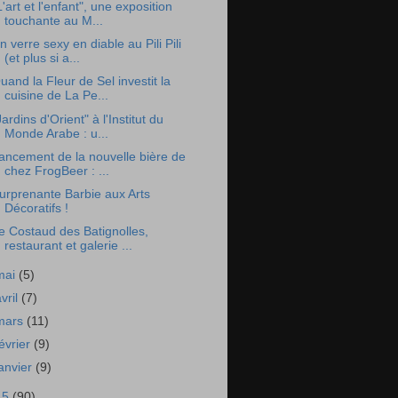
L'art et l'enfant", une exposition
touchante au M...
n verre sexy en diable au Pili Pili
(et plus si a...
uand la Fleur de Sel investit la
cuisine de La Pe...
Jardins d'Orient" à l'Institut du
Monde Arabe : u...
ancement de la nouvelle bière de
chez FrogBeer : ...
urprenante Barbie aux Arts
Décoratifs !
e Costaud des Batignolles,
restaurant et galerie ...
mai
(5)
avril
(7)
mars
(11)
février
(9)
janvier
(9)
15
(90)