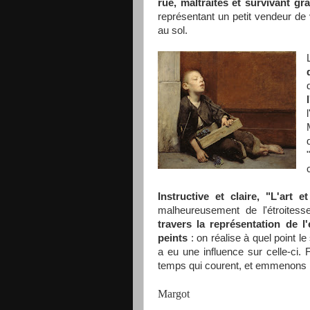
rue, maltraités et survivant gr
représentant un petit vendeur de
au sol.
Instructive et claire, "L'art 
malheureusement de l'étroitesse
travers la représentation de l'
peints
: on réalise à quel point le 
a eu une influence sur celle-ci. 
temps qui courent, et emmenons 
Margot