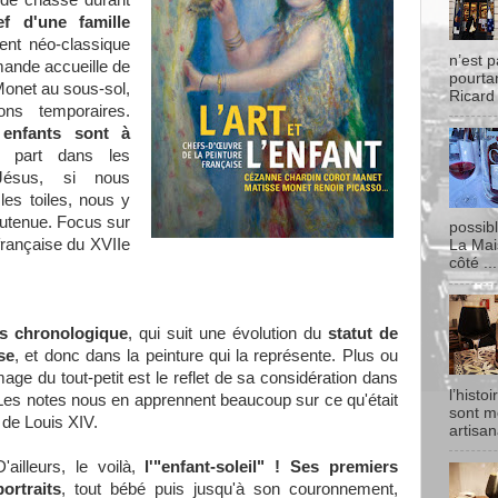
 de chasse durant
ef d'une famille
ment néo-classique
n’est p
mande accueille de
pourtan
net au sous-sol,
Ricard
ns temporaires.
 enfants sont à
à part dans les
 Jésus, si nous
es toiles, nous y
outenue. Focus sur
possib
 française du XVIIe
La Mai
côté ...
s chronologique
, qui suit une évolution du
statut de
se
, et donc dans la peinture qui la représente. Plus ou
mage du tout-petit est le reflet de sa considération dans
l’histo
e. Les notes nous en apprennent beaucoup sur ce qu'était
sont m
 de Louis XIV.
artisan
D'ailleurs, le voilà,
l'"enfant-soleil" ! Ses premiers
portraits
, tout bébé puis jusqu'à son couronnement,