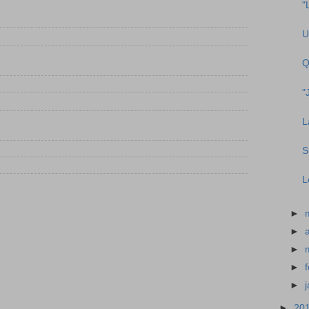
"
U
Q
"
L
S
L
►
►
►
►
►
►
20