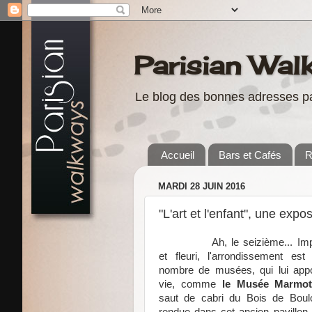
Parisian Wal
Le blog des bonnes adresses pa
Accueil
Bars et Cafés
R
MARDI 28 JUIN 2016
"L'art et l'enfant", une ex
Ah, le seizième... Im
et fleuri, l'arrondissement es
nombre de musées, qui lui app
vie, comme
le Musée Marmot
saut de cabri du Bois de Boul