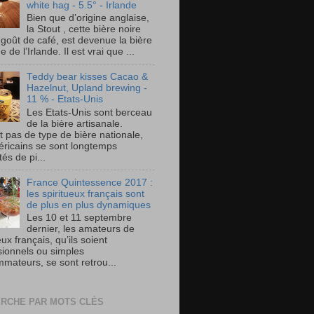
white hag - 5.5° - Irlande
Bien que d’origine anglaise,
la Stout , cette bière noire
 goût de café, est devenue la bière
e de l’Irlande. Il est vrai que ...
Teddy bear kisses Cacao &
Hazelnut, Upland brewing -
11 % - Etats-Unis
Les Etats-Unis sont berceau
de la bière artisanale.
t pas de type de bière nationale,
éricains se sont longtemps
és de pi...
France Quintessence 2017 :
les spiritueux français sont
de plus en plus dynamiques
Les 10 et 11 septembre
dernier, les amateurs de
eux français, qu’ils soient
sionnels ou simples
mateurs, se sont retrou...
RCHE PAR MOTS CLÉS