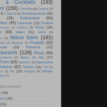
s à Cocktails
(193)
es
(156)
Chocolats
(6)
Cinéma
(3)
13)
Divertissements
(26)
Crêperie
(4)
s
(38)
Evénement
(64)
ition
(45)
Fast-food
(12)
Festival
Hôtels
(26)
Humour
(3)
ommage
(1)
te
(48)
Italien
(11)
Jardin
(3)
Mieux boire
(192)
ns
(3)
Produits
(52)
nts
(7)
Musique
(7)
nade
(10)
Pâtisserie
(22)
aurants
(128)
Rhum
(99)
Salon de thé
(17)
ntations
(2)
/Foire
(63)
Spectacles
Sandwich
(2)
iritueux
(83)
Théâtre
(14)
Tiki
(7)
Vin
(10)
Whisky
ion
(2)
Voyages
(4)
atan
(7)
DISSEMENTS
e
(39)
aris
(33)
(31)