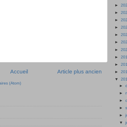
►
20
►
20
►
20
►
20
►
20
►
20
►
20
►
20
►
20
Accueil
Article plus ancien
►
20
▼
20
aires (Atom)
►
►
►
►
►
j
▼