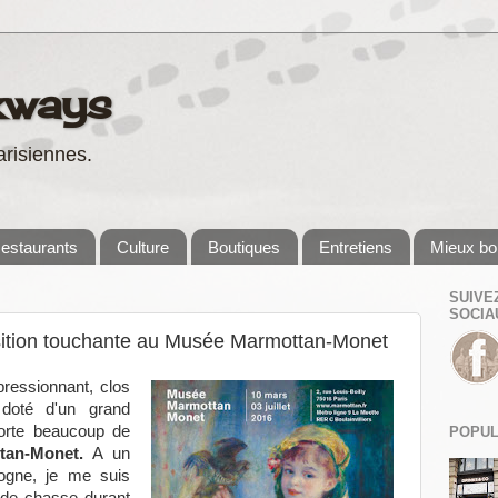
kways
risiennes.
estaurants
Culture
Boutiques
Entretiens
Mieux bo
SUIVE
SOCIA
position touchante au Musée Marmottan-Monet
pressionnant, clos
t doté d'un grand
orte beaucoup de
POPUL
tan-Monet.
A un
ogne, je me suis