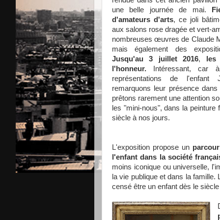
rendue dans cet ancien pavillon
une belle journée de mai.
Fi
d'amateurs d'arts
, ce joli bâti
aux salons rose dragée et vert-a
nombreuses œuvres de Claude Mo
mais également des expositio
Jusqu'au 3 juillet 2016
,
les
l'honneur.
Intéressant, car 
représentations de l'enfant
remarquons leur présence dans l
prêtons rarement une attention s
les "mini-nous", dans la peinture
siècle à nos jours.
L'exposition propose un
parcour
l'enfant dans la société françai
moins iconique ou universelle, l'i
la vie publique et dans la famill
censé être un enfant dès le siècle