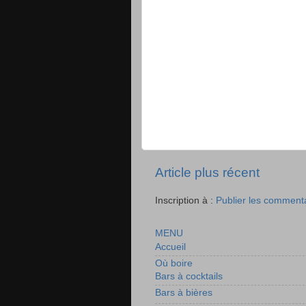
Article plus récent
Inscription à :
Publier les comment
MENU
Accueil
Où boire
Bars à cocktails
Bars à bières