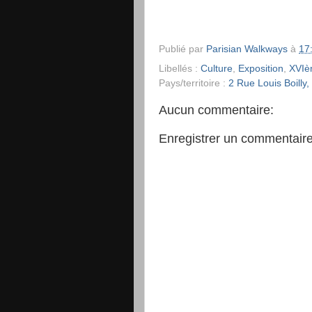
Publié par
Parisian Walkways
à
17
Libellés :
Culture
,
Exposition
,
XVI
Pays/territoire :
2 Rue Louis Boilly
Aucun commentaire:
Enregistrer un commentair