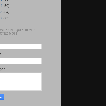
14
(50)
13
(54)
12
(23)
AVEZ UNE QUESTION ?
CTEZ MOI !
*
age
*