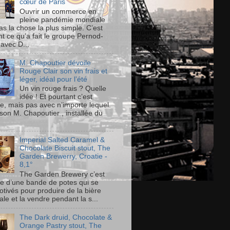
cœur de Paris
Ouvrir un commerce en
pleine pandémie mondiale
as la chose la plus simple. C’est
t ce qu’a fait le groupe Pernod-
 avec D...
M. Chapoutier dévoile
Rouge Clair son vin frais et
léger, idéal pour l’été
Un vin rouge frais ? Quelle
idée ! Et pourtant c’est
le, mais pas avec n’importe lequel.
son M. Chapoutier , installée du
Imperial Salted Caramel &
Chocolate Biscuit stout, The
Garden Brewerry, Croatie -
8,1°
The Garden Brewery c’est
ire d’une bande de potes qui se
otivés pour produire de la bière
ale et la vendre pendant la s...
The Dark druid, Chocolate &
Orange Pastry stout, The