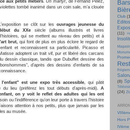
âce aux petits métiers
.
Un martyr
, de Fernand Pelez,
Bar
 violettes tombé inanimé dans un coin sale, m'a clouée
Bièr
Club
(
Edito
L'exposition se clôt sur les
ouvrages jeunesse du
Expos
début du XXe
siècle (albums illustrés et livres
(11)
H
d'histoires, qui se mettent au niveau des petits) et à
Insoli
l'art brut,
qui font de plus en plus éclore le regard de
Magasi
l'enfant et reconnaissent sa particularité. Picasso et
Monume
Matisse adoptent un trait vif, pur et libéré des carcans
Prome
du dessin classique, tandis que Dubuffet dessine des
Rest
"bonshommes", d'après des dessins d'enfants de sa
Régleme
connaissance.
Salon
Sp
(8)
et l'enfant" est une expo très accessible
, qui pâtit
Télévis
 du lieu (préférez les tout débuts d'après-midi).
A
(24)
Zl
enfant, on y voit le reflet des adultes qui les ont
soin ou l'indifférence qu'on leur porte à travers l'histoire
Faisons attention à nos petits, plus que jamais par les
ARRON
les au musée.
VIIIèm
Hors P
IVème