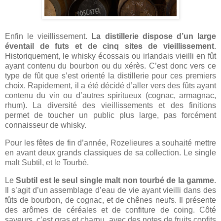
Enfin le vieillissement.
La distillerie dispose d’un large
éventail de futs et de cinq sites de vieillissement
.
Historiquement, le whisky écossais ou irlandais vieilli en fût
ayant contenu du bourbon ou du xérès. C’est donc vers ce
type de fût que s’est orienté la distillerie pour ces premiers
choix. Rapidement, il a été décidé d’aller vers des fûts ayant
contenu du vin ou d’autres spiritueux (cognac, armagnac,
rhum). La diversité des vieillissements et des finitions
permet de toucher un public plus large, pas forcément
connaisseur de whisky.
Pour les fêtes de fin d’année, Rozelieures a souhaité mettre
en avant deux grands classiques de sa collection. Le single
malt Subtil, et le Tourbé.
Le
Subtil est le seul single malt non tourbé de la gamme
.
Il s’agit d’un assemblage d’eau de vie ayant vieilli dans des
fûts de bourbon, de cognac, et de chênes neufs. Il présente
des arômes de céréales et de confiture de coing. Côté
saveurs, c’est gras et charnu, avec des notes de fruits confits