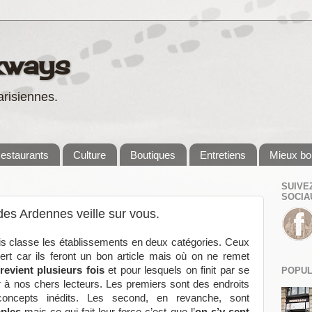
kways
risiennes.
estaurants
Culture
Boutiques
Entretiens
Mieux bo
SUIVE
SOCIA
n des Ardennes veille sur vous.
is classe les établissements en deux catégories. Ceux
ert car ils feront un bon article mais où on ne remet
revient plusieurs fois
et pour lesquels on finit par se
POPUL
er à nos chers lecteurs. Les premiers sont des endroits
concepts inédits. Les second, en revanche, sont