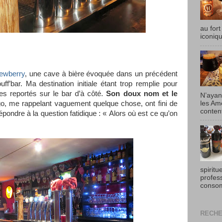
au fort
iconiqu
ewberry
, une cave à bière évoquée dans un précédent
uff’bar. Ma destination initiale étant trop remplie pour
 reportés sur le bar d’à côté.
Son doux nom et le
N’ayan
ogo, me rappelant vaguement quelque chose, ont fini de
les Am
content
ndre à la question fatidique : « Alors où est ce qu’on
spiritu
profes
consom
RECHE