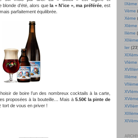
IXème
re blonde d’été, alors que
la « N’ice », ma préférée
, est
Vème
 mais parfaitement équilibrée.
Xème
XIème
IIème
XIIèm
Ier
(23
XIXèm
VIème
XVIIIè
IIIème
VIIèm
XVIèm
isir de boire l’un des nombreux cocktails à la carte,
XVèm
es proposées à la bouteille… Mais à
5.50€ la pinte de
z tort de vous en priver !
XVIIè
XIIIèm
XIVèm
ARCHI