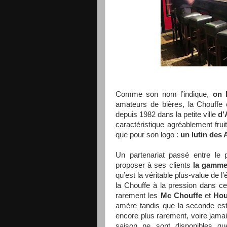
Comme son nom l’indique,
on 
amateurs de bières, la Chouffe
depuis 1982 dans la petite ville
d’
caractéristique agréablement frui
que pour son logo :
un lutin des
Un partenariat passé entre le p
proposer à ses clients
la gamme
qu’est la véritable plus-value de 
la Chouffe à la pression dans ce
rarement les
Mc Chouffe
et
Hou
amère tandis que la seconde es
encore plus rarement, voire jama
saison ne sont disponibles q