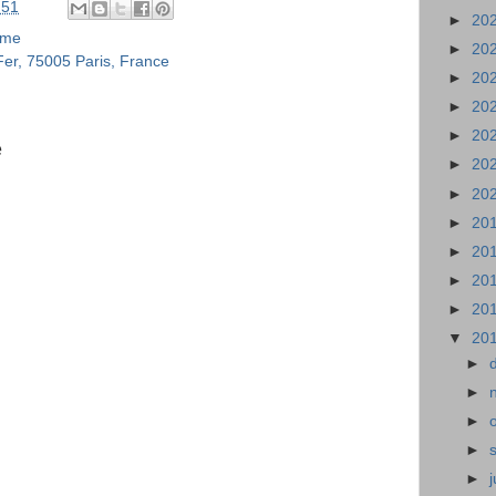
:51
►
20
ème
►
20
er, 75005 Paris, France
►
20
►
20
►
20
e
►
20
►
20
►
20
►
20
►
20
►
20
▼
20
►
►
►
►
►
j