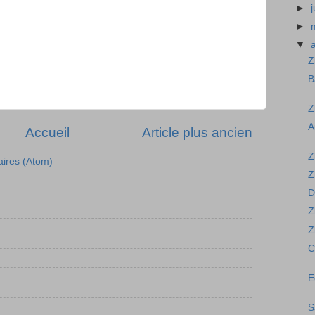
►
►
▼
Z
B
Z
A
Accueil
Article plus ancien
Z
aires (Atom)
Z
D
Z
Z
C
E
S