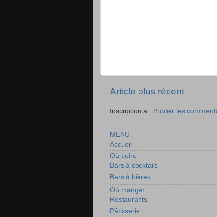
Article plus récent
Inscription à :
Publier les comment
MENU
Accueil
Où boire
Bars à cocktails
Bars à bières
Où manger
Restaurants
Pâtisserie