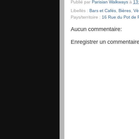
Publié par
Parisian Walkways
à
13
Libellés :
Bars et Cafés
,
Bières
,
V
Pays/territoire :
16 Rue du Pot de F
Aucun commentaire:
Enregistrer un commentair