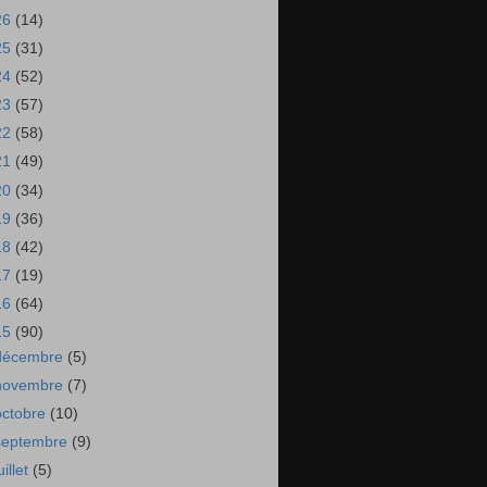
26
(14)
25
(31)
24
(52)
23
(57)
22
(58)
21
(49)
20
(34)
19
(36)
18
(42)
17
(19)
16
(64)
15
(90)
décembre
(5)
novembre
(7)
octobre
(10)
septembre
(9)
uillet
(5)