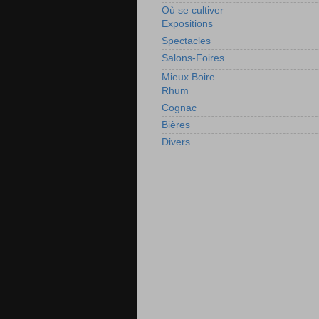
Où se cultiver
Expositions
Spectacles
Salons-Foires
Mieux Boire
Rhum
Cognac
Bières
Divers