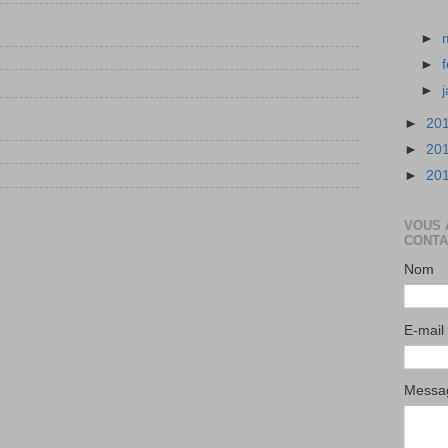
►
►
►
►
20
►
20
►
20
VOUS 
CONTA
Nom
E-mail
Mess