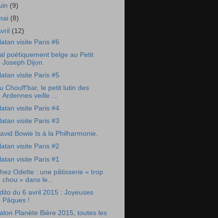
juin
(9)
mai
(8)
avril
(12)
latan visite Paris #6
al poétiquement belge au Petit
Joseph Dijon.
latan visite Paris #5
u Chouff’bar, le petit lutin des
Ardennes veille ...
latan visite Paris #4
latan visite Paris #3
avid Bowie Is à la Philharmonie.
latan visite Paris #2
latan visite Paris #1
hez Odette : une pâtisserie « trop
chou » dans le...
dito du 6 avril 2015 : Joyeuses
Pâques !
alon Planète Bière 2015, toutes les