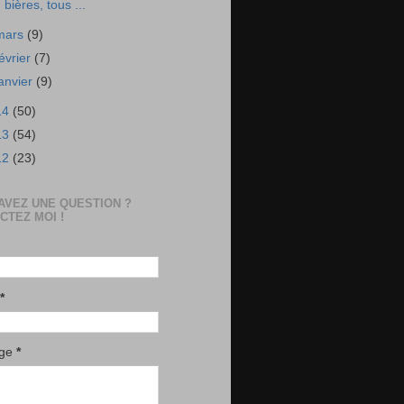
bières, tous ...
mars
(9)
février
(7)
janvier
(9)
14
(50)
13
(54)
12
(23)
AVEZ UNE QUESTION ?
CTEZ MOI !
*
age
*