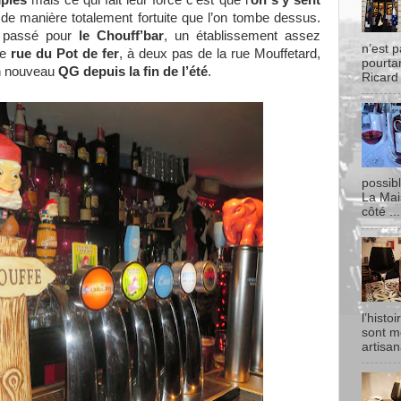
ples
mais ce qui fait leur force c’est que l’
on s’y sent
de manière totalement fortuite que l’on tombe dessus.
t passé pour
le Chouff’bar
, un établissement assez
n’est p
ue
rue du Pot de fer
, à deux pas de la rue Mouffetard,
pourtan
on nouveau
QG depuis la fin de l’été
.
Ricard
possib
La Mai
côté ...
l’histo
sont m
artisan