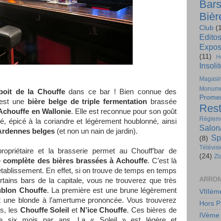
Bar
Bièr
Club
(
Edito
Expos
(11)
H
Insoli
Magasi
Monume
boit de la Chouffe
dans ce bar ! Bien connue des
Prome
 est une
bière belge de triple fermentation
brassée
Rest
Achouffe en Wallonie
. Elle est reconnue pour son goût
Régleme
té, épicé à la coriandre et légèrement houblonné, ainsi
Salon
 Ardennes belges
(et non un nain de jardin).
Sp
(8)
Télévis
ropriétaire et la brasserie permet au Chouff’bar de
(24)
Zl
 complète des bières brassées à Achouffe
. C’est là
l’établissement. En effet, si on trouve de temps en temps
ARRON
rtains bars de la capitale, vous ne trouverez que très
blon Chouffe
. La première est une brune légèrement
VIIIèm
t une blonde à l’amertume prononcée. Vous trouverez
Hors P
is, les
Chouffe Soleil
et
N’ice Chouffe
. Ces bières de
IVème
ue six mois par ans. La « Soleil » est légère et