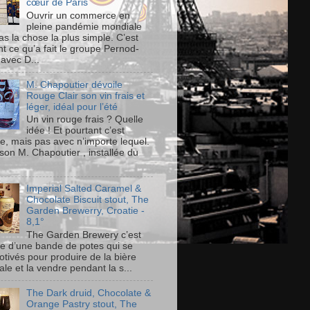
cœur de Paris
Ouvrir un commerce en
pleine pandémie mondiale
as la chose la plus simple. C’est
t ce qu’a fait le groupe Pernod-
 avec D...
M. Chapoutier dévoile
Rouge Clair son vin frais et
léger, idéal pour l’été
Un vin rouge frais ? Quelle
idée ! Et pourtant c’est
le, mais pas avec n’importe lequel.
son M. Chapoutier , installée du
Imperial Salted Caramel &
Chocolate Biscuit stout, The
Garden Brewerry, Croatie -
8,1°
The Garden Brewery c’est
ire d’une bande de potes qui se
otivés pour produire de la bière
ale et la vendre pendant la s...
The Dark druid, Chocolate &
Orange Pastry stout, The