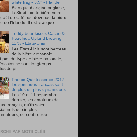
white hag - 5.5° - Irlande
Bien que d’origine anglaise,
la Stout , cette bière noire
 goût de café, est devenue la bière
e de l’Irlande. Il est vrai que ...
Teddy bear kisses Cacao &
Hazelnut, Upland brewing -
11 % - Etats-Unis
Les Etats-Unis sont berceau
de la bière artisanale.
t pas de type de bière nationale,
éricains se sont longtemps
és de pi...
France Quintessence 2017 :
les spiritueux français sont
de plus en plus dynamiques
Les 10 et 11 septembre
dernier, les amateurs de
eux français, qu’ils soient
sionnels ou simples
mateurs, se sont retrou...
RCHE PAR MOTS CLÉS