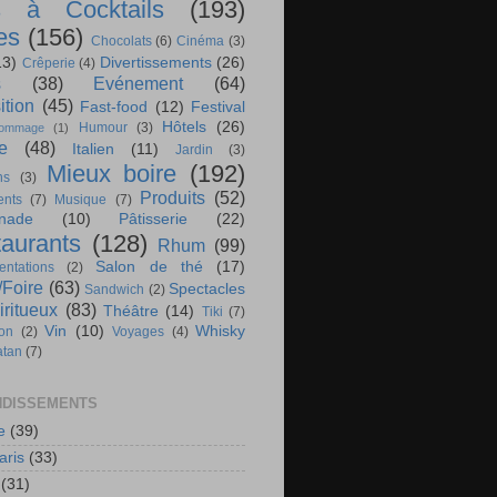
s à Cocktails
(193)
es
(156)
Chocolats
(6)
Cinéma
(3)
13)
Divertissements
(26)
Crêperie
(4)
s
(38)
Evénement
(64)
ition
(45)
Fast-food
(12)
Festival
Hôtels
(26)
Humour
(3)
ommage
(1)
te
(48)
Italien
(11)
Jardin
(3)
Mieux boire
(192)
ns
(3)
Produits
(52)
nts
(7)
Musique
(7)
nade
(10)
Pâtisserie
(22)
aurants
(128)
Rhum
(99)
Salon de thé
(17)
ntations
(2)
/Foire
(63)
Spectacles
Sandwich
(2)
iritueux
(83)
Théâtre
(14)
Tiki
(7)
Vin
(10)
Whisky
ion
(2)
Voyages
(4)
atan
(7)
DISSEMENTS
e
(39)
aris
(33)
(31)