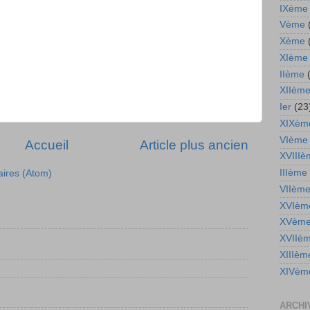
IXème
Vème
Xème
XIème
IIème
XIIèm
Ier
(23
XIXèm
VIème
Accueil
Article plus ancien
XVIIIè
IIIème
aires (Atom)
VIIèm
XVIèm
XVèm
XVIIè
XIIIèm
XIVèm
ARCHI