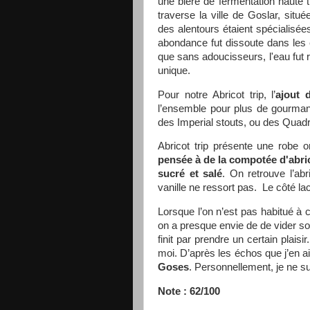
une bière de fermentation haute 
traverse la ville de Goslar, situ
des alentours étaient spécialisées
abondance fut dissoute dans les
que sans adoucisseurs, l'eau fut 
unique.
Pour notre Abricot trip, l’
ajout d
l’ensemble pour plus de gourmand
des Imperial stouts, ou des Quadr
Abricot trip présente une robe
pensée à de la compotée d'abri
sucré et salé
. On retrouve l’ab
vanille ne ressort pas. Le côté lac
Lorsque l’on n’est pas habitué à 
on a presque envie de de vider son
finit par prendre un certain plaisi
moi. D’après les échos que j’en a
Goses
. Personnellement, je ne su
Note : 62/100