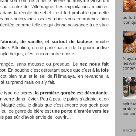
tirant son nom de la petite rivière homonyme Gose qui
ée au centre de l’Allemagne. Les exploitations minières
 dans la récolte du sel et il est fort probable que cette
au fort
 eaux souterraines locales, donc vous comprenez bien
iconiqu
récoltée comme telle ce qui donna naissance à ce style
’abricot, de vanille, et surtout de lactose
modifie
ise. Attention, on ne parle pas ici de la gourmandise
uple belges, c’est encore autre chose.
N’ayan
les Am
 orangée, sans mousse ou presque.
Le nez nous fait
content
cot
. En bouche c'est déroutant parce que c'est
à la fois
ricot bien mur et le sel de l’Himalaya, en revanche la
té surprend mais on s’y fait.
ce type de bières,
la première gorgée est déroutante
,
 verre dans l’évier. Peu à peu, le palais s’adapte, et on
spiritu
r. Malgré cela, je dirais que c’est encore trop geek pour
profes
i eu, ce genre de bière est
une porte d’entrée vers les
consom
is pas sûr d’avoir envie de l’ouvrir…
RECHE