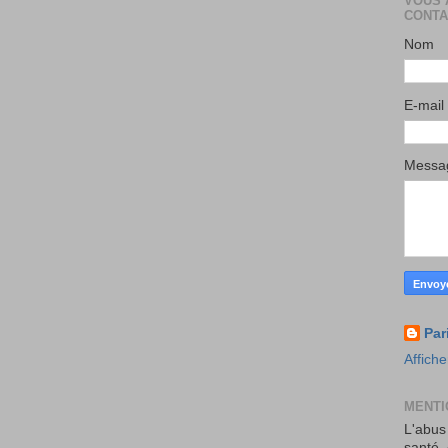
VOUS 
CONTA
Nom
E-mail
Mess
Par
Affiche
MENTI
L'abus
santé.