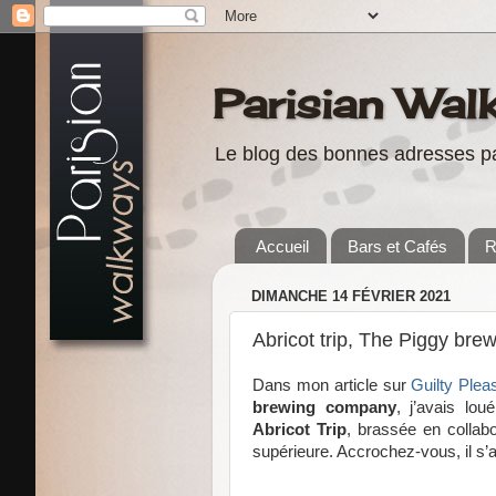
Parisian Wal
Le blog des bonnes adresses pa
Accueil
Bars et Cafés
R
DIMANCHE 14 FÉVRIER 2021
Abricot trip, The Piggy bre
Dans mon article sur
Guilty Plea
brewing company
, j’avais lo
Abricot Trip
, brassée en collab
supérieure. Accrochez-vous, il s’