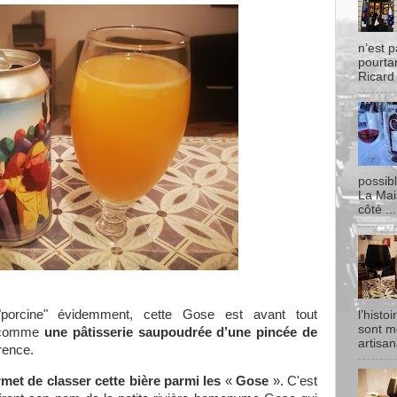
n’est p
pourtan
Ricard
possib
La Mai
côté ...
t "porcine" évidemment, cette Gose est avant tout
l’histo
sont m
e comme
une pâtisserie saupoudrée d’une pincée de
artisan
rrence.
rmet de classer cette bière parmi les
«
Gose
». C'est