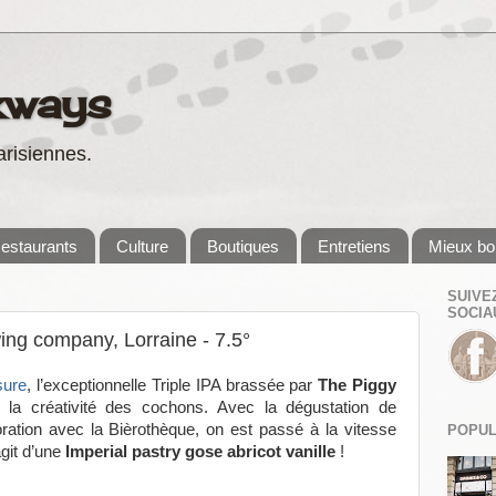
kways
risiennes.
estaurants
Culture
Boutiques
Entretiens
Mieux bo
SUIVE
SOCIA
wing company, Lorraine - 7.5°
sure
, l’exceptionnelle Triple IPA brassée par
The Piggy
ué la créativité des cochons. Avec la dégustation de
oration avec la Bièrothèque, on est passé à la vitesse
POPUL
agit d’une
Imperial pastry gose abricot vanille
!