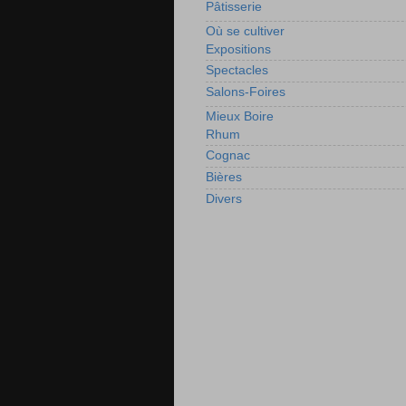
Pâtisserie
Où se cultiver
Expositions
Spectacles
Salons-Foires
Mieux Boire
Rhum
Cognac
Bières
Divers