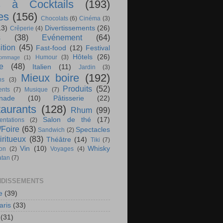
s à Cocktails
(193)
es
(156)
Chocolats
(6)
Cinéma
(3)
13)
Divertissements
(26)
Crêperie
(4)
s
(38)
Evénement
(64)
ition
(45)
Fast-food
(12)
Festival
Hôtels
(26)
Humour
(3)
ommage
(1)
te
(48)
Italien
(11)
Jardin
(3)
Mieux boire
(192)
ns
(3)
Produits
(52)
nts
(7)
Musique
(7)
nade
(10)
Pâtisserie
(22)
aurants
(128)
Rhum
(99)
Salon de thé
(17)
ntations
(2)
/Foire
(63)
Spectacles
Sandwich
(2)
iritueux
(83)
Théâtre
(14)
Tiki
(7)
Vin
(10)
Whisky
ion
(2)
Voyages
(4)
atan
(7)
DISSEMENTS
e
(39)
aris
(33)
(31)