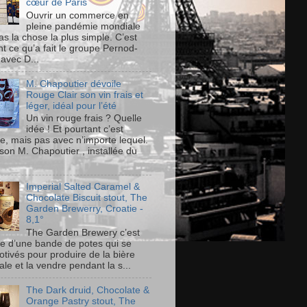
cœur de Paris
Ouvrir un commerce en
pleine pandémie mondiale
as la chose la plus simple. C’est
t ce qu’a fait le groupe Pernod-
 avec D...
M. Chapoutier dévoile
Rouge Clair son vin frais et
léger, idéal pour l’été
Un vin rouge frais ? Quelle
idée ! Et pourtant c’est
le, mais pas avec n’importe lequel.
son M. Chapoutier , installée du
Imperial Salted Caramel &
Chocolate Biscuit stout, The
Garden Brewerry, Croatie -
8,1°
The Garden Brewery c’est
ire d’une bande de potes qui se
otivés pour produire de la bière
ale et la vendre pendant la s...
The Dark druid, Chocolate &
Orange Pastry stout, The