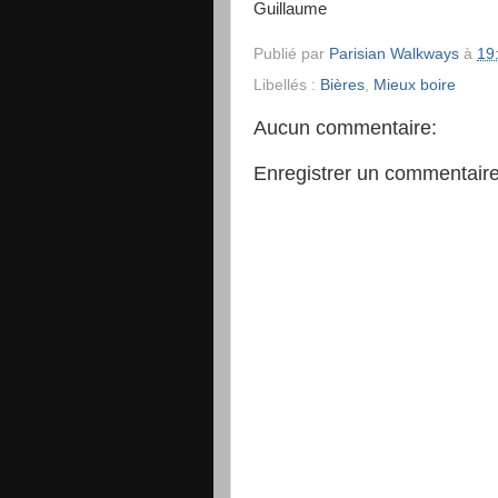
Guillaume
Publié par
Parisian Walkways
à
19
Libellés :
Bières
,
Mieux boire
Aucun commentaire:
Enregistrer un commentair