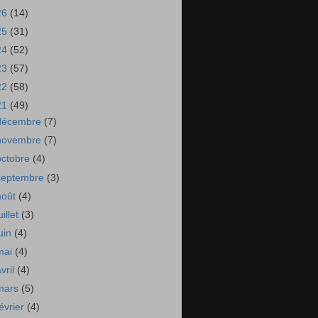
26
(14)
25
(31)
24
(52)
23
(57)
22
(58)
21
(49)
décembre
(7)
novembre
(7)
octobre
(4)
septembre
(3)
août
(4)
uillet
(3)
juin
(4)
mai
(4)
avril
(4)
mars
(5)
février
(4)