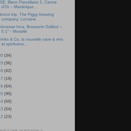
SE, Blanc Parcellaire 1, Canne
d’Or – Martinique ...
bricot trip, The Piggy brewing
company, Lorraine ...
rincesse Inca, Brasserie Galibot –
5.1° - Moselle
rinks & Co, la nouvelle cave à vins
et spiritueux...
20
(34)
19
(36)
18
(42)
17
(19)
16
(64)
15
(90)
14
(50)
13
(54)
12
(23)