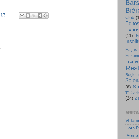
Bar
Bièr
:17
Club
(
Edito
Expos
(11)
H
Insoli
e
Magasi
Monume
Prome
Rest
Régleme
Salon
Sp
(8)
Télévis
(24)
Zl
ARRON
VIIIèm
Hors P
IVème