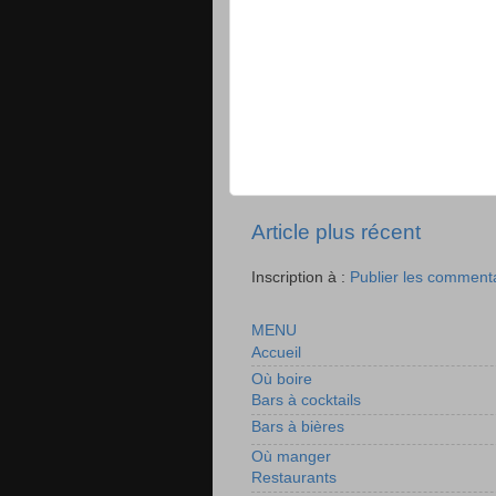
Article plus récent
Inscription à :
Publier les comment
MENU
Accueil
Où boire
Bars à cocktails
Bars à bières
Où manger
Restaurants