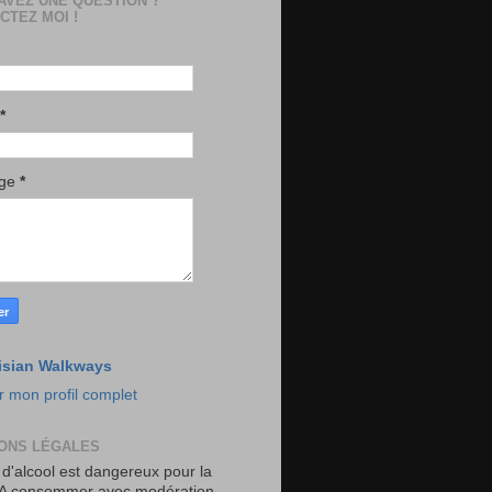
AVEZ UNE QUESTION ?
CTEZ MOI !
*
age
*
isian Walkways
r mon profil complet
ONS LÉGALES
 d'alcool est dangereux pour la
 A consommer avec modération.