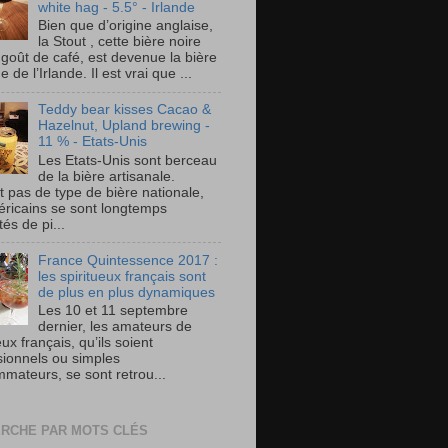
white hag - 5.5° - Irlande
Bien que d’origine anglaise,
la Stout , cette bière noire
 goût de café, est devenue la bière
e de l’Irlande. Il est vrai que ...
Teddy bear kisses Cacao &
Hazelnut, Upland brewing -
11 % - Etats-Unis
Les Etats-Unis sont berceau
de la bière artisanale.
t pas de type de bière nationale,
éricains se sont longtemps
és de pi...
France Quintessence 2017 :
les spiritueux français sont
de plus en plus dynamiques
Les 10 et 11 septembre
dernier, les amateurs de
eux français, qu’ils soient
sionnels ou simples
mateurs, se sont retrou...
RCHE PAR MOTS CLÉS