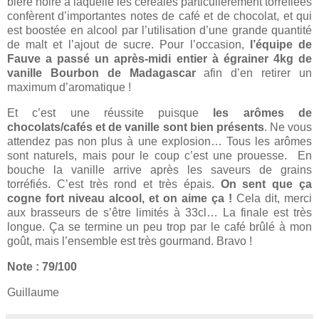
bière noire à laquelle les céréales particulièrement torréfiées
confèrent d’importantes notes de café et de chocolat, et qui
est boostée en alcool par l’utilisation d’une grande quantité
de malt et l’ajout de sucre. Pour l’occasion,
l’équipe de
Fauve a passé un après-midi entier à égrainer 4kg de
vanille Bourbon de Madagascar
afin d’en retirer un
maximum d’aromatique !
Et c’est une réussite puisque
les arômes de
chocolats/cafés et de vanille sont bien présents
. Ne vous
attendez pas non plus à une explosion… Tous les arômes
sont naturels, mais pour le coup c’est une prouesse. En
bouche la vanille arrive après les saveurs de grains
torréfiés. C’est très rond et très épais.
On sent que ça
cogne fort niveau alcool, et on aime ça !
Cela dit, merci
aux brasseurs de s’être limités à 33cl… La finale est très
longue. Ça se termine un peu trop par le café brûlé à mon
goût, mais l’ensemble est très gourmand. Bravo !
Note : 79/100
Guillaume