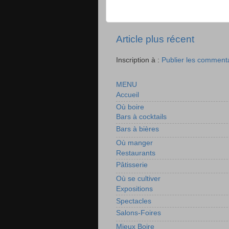
Article plus récent
Inscription à :
Publier les comment
MENU
Accueil
Où boire
Bars à cocktails
Bars à bières
Où manger
Restaurants
Pâtisserie
Où se cultiver
Expositions
Spectacles
Salons-Foires
Mieux Boire