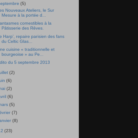
septembre
(5)
es Nouveaux Ateliers, le Sur
Mesure à la portée d...
antasmes comestibles à la
Pâtisserie des Rêves.
e Harp’, repaire parisien des fans
du Celtic Glas...
ne cuisine « traditionnelle et
bourgeoise » au Pe...
dito du 5 septembre 2013
uillet
(2)
juin
(6)
mai
(2)
avril
(6)
mars
(5)
février
(7)
janvier
(8)
12
(23)