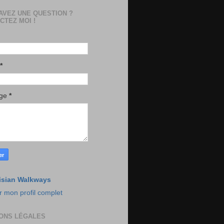
AVEZ UNE QUESTION ?
CTEZ MOI !
*
age
*
isian Walkways
r mon profil complet
ONS LÉGALES