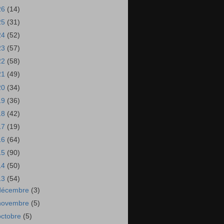
26
(14)
25
(31)
24
(52)
23
(57)
22
(58)
21
(49)
20
(34)
19
(36)
18
(42)
17
(19)
16
(64)
15
(90)
14
(50)
13
(54)
décembre
(3)
novembre
(5)
octobre
(5)