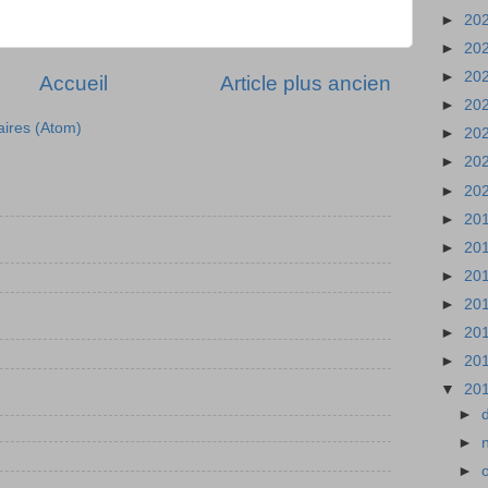
►
20
►
20
►
20
Accueil
Article plus ancien
►
20
aires (Atom)
►
20
►
20
►
20
►
20
►
20
►
20
►
20
►
20
►
20
▼
20
►
►
►