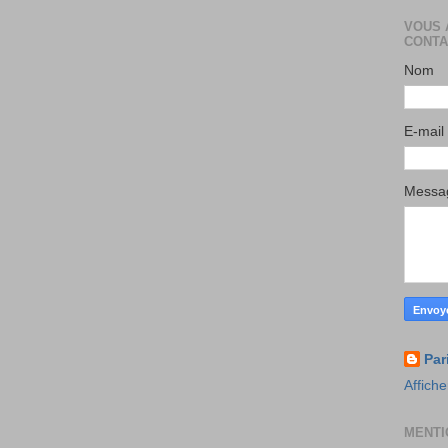
VOUS 
CONTA
Nom
E-mail
Mess
Par
Affiche
MENTI