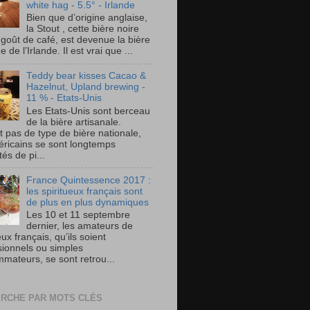
white hag - 5.5° - Irlande
Bien que d’origine anglaise,
la Stout , cette bière noire
 goût de café, est devenue la bière
e de l’Irlande. Il est vrai que ...
Teddy bear kisses Cacao &
Hazelnut, Upland brewing -
11 % - Etats-Unis
Les Etats-Unis sont berceau
de la bière artisanale.
t pas de type de bière nationale,
éricains se sont longtemps
és de pi...
France Quintessence 2017 :
les spiritueux français sont
de plus en plus dynamiques
Les 10 et 11 septembre
dernier, les amateurs de
eux français, qu’ils soient
sionnels ou simples
mateurs, se sont retrou...
RCHE PAR MOTS CLÉS