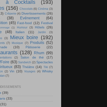
s à Cocktails
(193)
es
(156)
Chocolats
(6)
Cinéma
(3)
13)
Divertissements
(26)
Crêperie
(4)
s
(38)
Evénement
(64)
ition
(45)
Fast-food
(12)
Festival
Hôtels
(26)
Humour
(3)
ommage
(1)
te
(48)
Italien
(11)
Jardin
(3)
Mieux boire
(192)
ns
(3)
Produits
(52)
nts
(7)
Musique
(7)
nade
(10)
Pâtisserie
(22)
aurants
(128)
Rhum
(99)
Salon de thé
(17)
ntations
(2)
/Foire
(63)
Spectacles
Sandwich
(2)
iritueux
(83)
Théâtre
(14)
Tiki
(7)
Vin
(10)
Whisky
ion
(2)
Voyages
(4)
atan
(7)
DISSEMENTS
e
(39)
aris
(33)
(31)