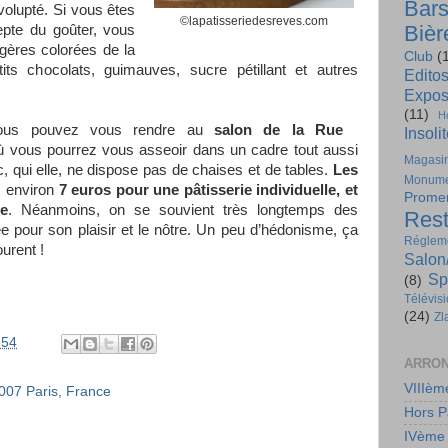
Bar
volupté. Si vous êtes
©lapatisseriedesreves.com
Bièr
epte du goûter, vous
gères colorées de la
Club
(
its chocolats, guimauves, sucre pétillant et autres
Edito
Expos
(11)
H
, vous pouvez vous rendre au
salon de
la Rue
Insoli
ù vous pourrez vous asseoir dans un cadre tout aussi
Magasi
 qui elle, ne dispose pas de chaises et de tables.
Les
Monume
z environ
7 euros pour une pâtisserie individuelle, et
Prome
ie
. Néanmoins, on se souvient très longtemps des
Rest
ée pour son plaisir et le nôtre. Un peu d’hédonisme, ça
Régleme
ourent !
Salon
Sp
(8)
Télévis
(24)
Zl
:54
ARRON
VIIIèm
007 Paris, France
Hors P
IVème