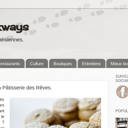
kways
risiennes.
estaurants
Culture
Boutiques
Entretiens
Mieux bo
SUIVE
SOCIA
 Pâtisserie des Rêves.
dés
urs
ant
POPUL
 le
?