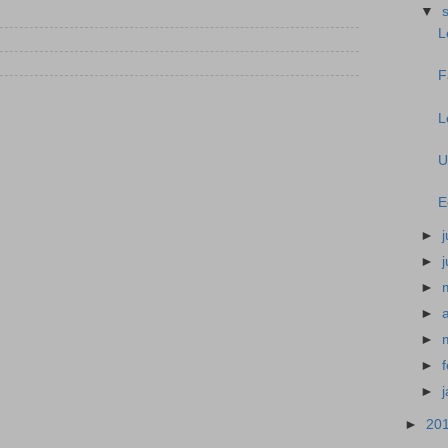
▼
L
F
L
U
E
►
j
►
►
►
►
►
►
►
20