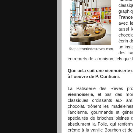
classiq
graphi
France
avec le
aussi l
chocola
écrin d
un inst
©lapatisseriedesreves.com
des sa
entremets de la maison, tels que 
Que cela soit une viennoiserie 
à l'oeuvre de P. Conticini.
La Pâtisserie
des Rêves pro
viennoiserie
, et pas des moi
classiques croissants aux a
chocolat, trônent les madeleines
l’ancienne, gourmands et géné
spécialités de brioches pleines 
absolument
la Folie
, qui renfe
crème à la vanille Bourbon et de