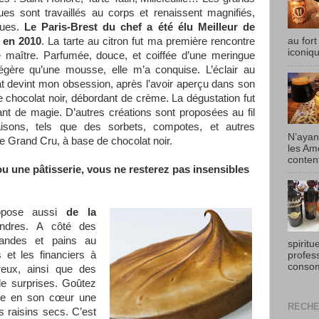
ues sont travaillés au corps et renaissent magnifiés,
ques.
Le Paris-Brest du chef a été élu Meilleur de
 en 2010
. La tarte au citron fut ma première rencontre
au fort
iconiqu
 maître. Parfumée, douce, et coiffée d’une meringue
égère qu’une mousse, elle m’a conquise. L’éclair au
t devint mon obsession, après l’avoir aperçu dans son
e chocolat noir, débordant de crème. La dégustation fut
ant de magie. D’autres créations sont proposées au fil
isons, tels que des sorbets, compotes, et autres
N’ayan
le Grand Cru, à base de chocolat noir.
les Am
content
ou une pâtisserie, vous ne resterez pas insensibles
pose aussi
de la
ndres. A côté des
mandes et pains au
spiritu
 et les financiers à
profes
consom
reux, ainsi que des
de surprises. Goûtez
rme en son cœur une
RECHE
s raisins secs. C’est