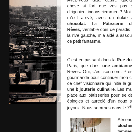
Avez-vous déjà désiré quelq
chose si fort que vos pas s
dirigeaient inconsciemment? Moi
m’est arrivé, avec un
éclair
chocolat
. La
Pâtisserie d
Rêves
, véritable coin de paradis
la rive gauche, m'a aidé à assou
ce petit fantasme.
C’est en passant dans
la
Rue
du
Paris, que dans
une ambiance
Rêves. Oui, c’est son nom. Préso
gourmande pour continuer mon ch
ce chef visionnaire qui initia la
une
bijouterie culinaire
. Les mu
place aux pâtisseries pour se dé
épingles et auréolé d’un doux s
è
joyaux. Nous sommes dans le 7
Aérie
cloche
familiè