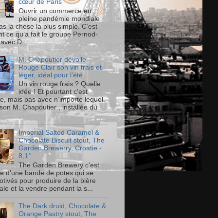
cœur de Paris
Ouvrir un commerce en
pleine pandémie mondiale
as la chose la plus simple. C’est
t ce qu’a fait le groupe Pernod-
 avec D...
M. Chapoutier dévoile
Rouge Clair son vin frais et
léger, idéal pour l’été
Un vin rouge frais ? Quelle
idée ! Et pourtant c’est
le, mais pas avec n’importe lequel.
son M. Chapoutier , installée du
Imperial Salted Caramel &
Chocolate Biscuit stout, The
Garden Brewerry, Croatie -
8,1°
The Garden Brewery c’est
ire d’une bande de potes qui se
otivés pour produire de la bière
ale et la vendre pendant la s...
The Dark druid, Chocolate &
Orange Pastry stout, The