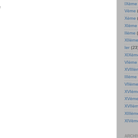
IXème
e
Vème
Xème
XIème
IIème
XIIèm
Ier
(23
XIXèm
VIème
XVIIIè
IIIème
VIIèm
XVIèm
XVèm
XVIIè
XIIIèm
XIVèm
ARCHI