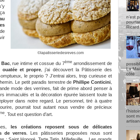
ue
’y
 ça
n’est p
 au
pourtan
es
Ricard
 de
vir
©lapatisseriedesreves.com
ème
 Bac
, rue intime et cossue du 7
arrondissement de
possib
La Mai
 ouatée et propre
, j’ai découvert
la Pâtisserie
des
côté ...
mptueux, le proprio ? J’entrai alors, trop curieuse et
emin. Le petit paradis terrestre de
Phillipe Conticini
,
 grande mode des verrines, fait de prime abord penser à
rs immaculés et la décoration épurée laissent toute la
ployer dans notre regard. Le personnel, tiré à quatre
ourire, pourrait tout autant nous vendre de précieux
l’histo
me
. Tout est question d’art.
sont m
artisan
nnes,
les créations reposent sous de délicates
s de verres
. Les pâtisseries proposées nous sont
res : Saint Honoré, Tarte Tatin, Millefeuille… Les grands