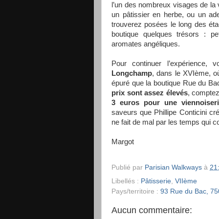
l’un des nombreux visages de la 
un pâtissier en herbe, ou un ad
trouverez posées le long des éta
boutique quelques trésors : pet
aromates angéliques.
Pour continuer l’expérience
Longchamp
, dans le XVIème, o
épuré que la boutique Rue du Bac,
prix sont assez élevés
, compte
3 euros pour une viennoiser
saveurs que Phillipe Conticini cr
ne fait de mal par les temps qui c
Margot
Publié par
Parisian Walkways
à
21
Libellés :
Pâtisserie
,
VIIème
Pays/territoire :
93 Rue du Bac, 75
Aucun commentaire: