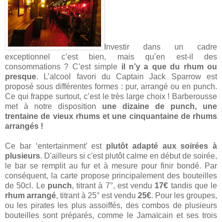
Investir dans un cadre
exceptionnel c’est bien, mais qu’en est-il des
consommations ? C’est simple
il n’y a que du rhum ou
presque
. L’alcool favori du Captain Jack Sparrow est
proposé sous différentes formes : pur, arrangé ou en punch.
Ce qui frappe surtout, c’est le très large choix ! Barberousse
met à notre disposition
une dizaine de punch, une
trentaine de vieux rhums et une cinquantaine de rhums
arrangés !
Ce bar ‘entertainment’ est
plutôt adapté aux soirées à
plusieurs
. D'ailleurs si c'est plutôt calme en début de soirée,
le bar se remplit au fur et à mesure pour finir bondé. Par
conséquent, la carte propose principalement des bouteilles
de 50cl. Le
punch
, titrant à 7°, est vendu
17€
tandis que le
rhum arrangé
, titrant à 25° est vendu
25€
. Pour les groupes,
ou les pirates les plus assoiffés, des combos de plusieurs
bouteilles sont préparés, comme le Jamaïcain et ses trois