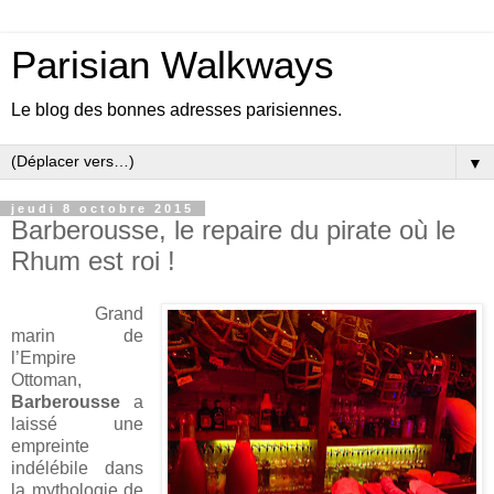
Parisian Walkways
Le blog des bonnes adresses parisiennes.
▼
jeudi 8 octobre 2015
Barberousse, le repaire du pirate où le
Rhum est roi !
Grand
marin de
l’Empire
Ottoman,
Barberousse
a
laissé une
empreinte
indélébile dans
la mythologie de