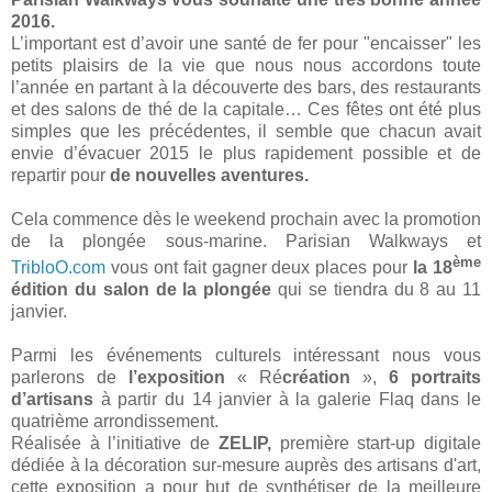
2016.
L’important est d’avoir une santé de fer pour "encaisser" les
petits plaisirs de la vie que nous nous accordons toute
l’année en partant à la découverte des bars, des restaurants
et des salons de thé de la capitale… Ces fêtes ont été plus
simples que les précédentes, il semble que chacun avait
envie d’évacuer 2015 le plus rapidement possible et de
repartir pour
de nouvelles aventures.
Cela commence dès le weekend prochain avec la promotion
de la plongée sous-marine. Parisian Walkways et
ème
TribloO.com
vous ont fait gagner deux places pour
la 18
édition du salon de la plongée
qui se tiendra du 8 au 11
janvier.
Parmi les événements culturels intéressant nous vous
parlerons de
l’exposition
« Ré
création
»,
6 portraits
d’artisans
à partir du 14 janvier à la galerie Flaq dans le
quatrième arrondissement.
Réalisée à l’initiative de
ZELIP,
première start-up digitale
dédiée à la décoration sur-mesure auprès des artisans d'art,
cette exposition a pour but de synthétiser de la meilleure