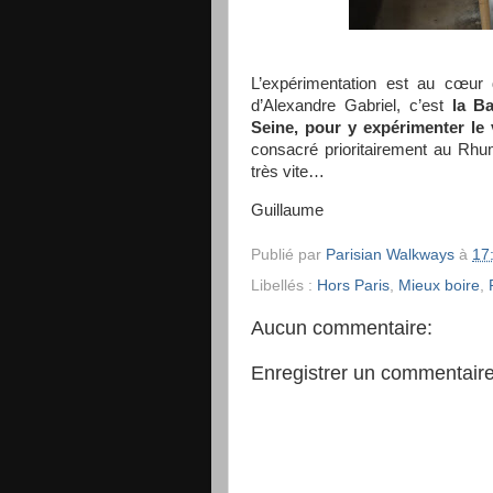
L’expérimentation est au cœur 
d’Alexandre Gabriel, c’est
la B
Seine, pour y expérimenter le 
consacré prioritairement au Rhum
très vite…
Guillaume
Publié par
Parisian Walkways
à
17
Libellés :
Hors Paris
,
Mieux boire
,
Aucun commentaire:
Enregistrer un commentair