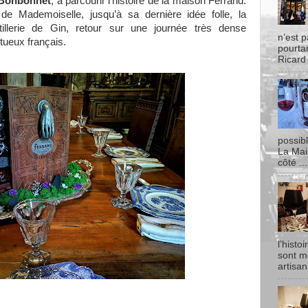
 Bonbonnet
, à parcourir l’histoire de la maison Ferrand.
de Mademoiselle, jusqu’à sa dernière idée folle, la
stillerie de Gin, retour sur une journée très dense
n’est p
tueux français.
pourtan
Ricard
possib
La Mai
côté ...
l’histo
sont m
artisan