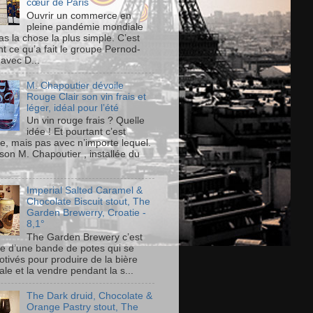
cœur de Paris
Ouvrir un commerce en
pleine pandémie mondiale
as la chose la plus simple. C’est
t ce qu’a fait le groupe Pernod-
 avec D...
M. Chapoutier dévoile
Rouge Clair son vin frais et
léger, idéal pour l’été
Un vin rouge frais ? Quelle
idée ! Et pourtant c’est
le, mais pas avec n’importe lequel.
son M. Chapoutier , installée du
Imperial Salted Caramel &
Chocolate Biscuit stout, The
Garden Brewerry, Croatie -
8,1°
The Garden Brewery c’est
ire d’une bande de potes qui se
otivés pour produire de la bière
ale et la vendre pendant la s...
The Dark druid, Chocolate &
Orange Pastry stout, The