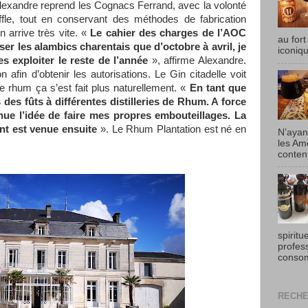
exandre reprend les Cognacs Ferrand, avec la volonté
fle, tout en conservant des méthodes de fabrication
n arrive très vite. «
Le cahier des charges de l’AOC
au fort
ser les alambics charentais que d’octobre à avril, je
iconiqu
 exploiter le reste de l’année
», affirme Alexandre.
 afin d’obtenir les autorisations. Le Gin citadelle voit
le rhum ça s’est fait plus naturellement. «
En tant que
es fûts à différentes distilleries de Rhum. A force
ue l’idée de faire mes propres embouteillages. La
nt est venue ensuite
». Le Rhum Plantation est né en
N’ayan
les Am
content
spiritu
profes
consom
RECHE