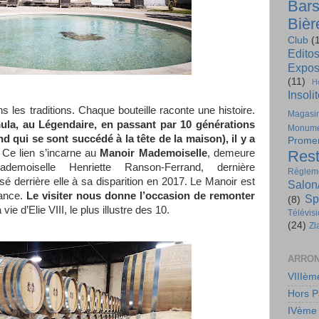
Bar
Bièr
Club
(
Edito
Expos
(11)
H
Insoli
les traditions. Chaque bouteille raconte une histoire.
Magasi
ula, au Légendaire, en passant par 10 générations
Monume
nd qui se sont succédé à la tête de la maison), il y a
Prome
. Ce lien s’incarne au
Manoir Mademoiselle
, demeure
Rest
demoiselle Henriette Ranson-Ferrand, dernière
Régleme
ssé derrière elle à sa disparition en 2017. Le Manoir est
Salon
hance.
Le visiter nous donne l’occasion de remonter
Sp
(8)
vie d’Elie VIII, le plus illustre des 10.
Télévis
(24)
Zl
ARRON
VIIIèm
Hors P
IVème