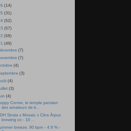
26
(14)
25
(31)
24
(52)
23
(57)
22
(58)
21
(49)
décembre
(7)
novembre
(7)
octobre
(4)
septembre
(3)
août
(4)
uillet
(3)
juin
(4)
oppy Corner, le temple parisien
des amateurs de b...
DH Strata x Mosaic x Citra Ārpus
brewing co - 10 ...
ummer breeze, 90 bpm - 4.9 % -