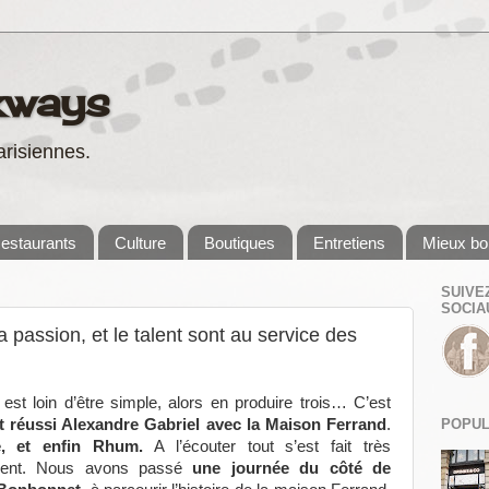
kways
risiennes.
estaurants
Culture
Boutiques
Entretiens
Mieux bo
SUIVE
SOCIA
la passion, et le talent sont au service des
 est loin d’être simple, alors en produire trois… C’est
POPUL
 et réussi Alexandre Gabriel avec la Maison Ferrand
.
e, et enfin Rhum.
A l’écouter tout s’est fait très
ement. Nous avons passé
une journée du côté de