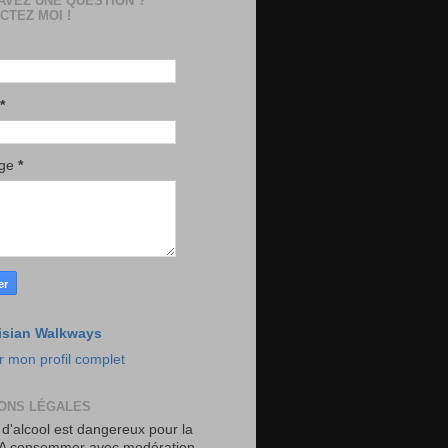
AVEZ UNE QUESTION ?
CTEZ MOI !
*
age
*
isian Walkways
r mon profil complet
ONS LÉGALES
 d'alcool est dangereux pour la
 A consommer avec modération.