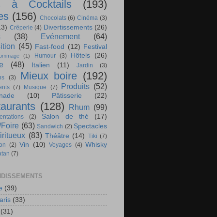
s à Cocktails
(193)
es
(156)
Chocolats
(6)
Cinéma
(3)
13)
Divertissements
(26)
Crêperie
(4)
s
(38)
Evénement
(64)
ition
(45)
Fast-food
(12)
Festival
Hôtels
(26)
Humour
(3)
ommage
(1)
te
(48)
Italien
(11)
Jardin
(3)
Mieux boire
(192)
ns
(3)
Produits
(52)
nts
(7)
Musique
(7)
nade
(10)
Pâtisserie
(22)
aurants
(128)
Rhum
(99)
Salon de thé
(17)
ntations
(2)
/Foire
(63)
Spectacles
Sandwich
(2)
iritueux
(83)
Théâtre
(14)
Tiki
(7)
Vin
(10)
Whisky
ion
(2)
Voyages
(4)
atan
(7)
DISSEMENTS
e
(39)
aris
(33)
(31)