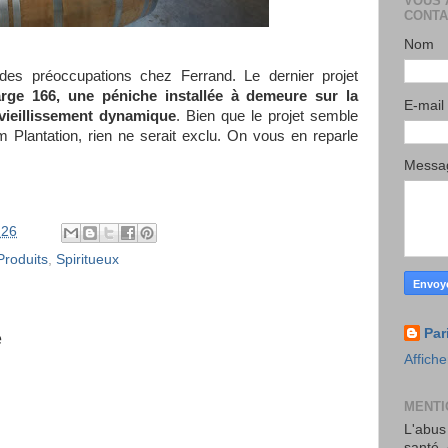
VOUS 
CONTA
Nom
des préoccupations chez Ferrand. Le dernier projet
arge 166, une péniche installée à demeure sur la
E-mail
vieillissement dynamique
. Bien que le projet semble
 Plantation, rien ne serait exclu. On vous en reparle
Mess
:26
Produits
,
Spiritueux
Par
e
Affiche
MENTI
L'abus
santé.