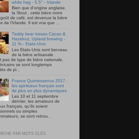
white hag - 5.5° - Irlande
Bien que d’origine anglaise,
la Stout , cette bière noire
 goût de café, est devenue la bière
e de l’Irlande. Il est vrai que ...
Teddy bear kisses Cacao &
Hazelnut, Upland brewing -
11 % - Etats-Unis
Les Etats-Unis sont berceau
de la bière artisanale.
t pas de type de bière nationale,
éricains se sont longtemps
és de pi...
France Quintessence 2017 :
les spiritueux français sont
de plus en plus dynamiques
Les 10 et 11 septembre
dernier, les amateurs de
eux français, qu’ils soient
sionnels ou simples
mateurs, se sont retrou...
RCHE PAR MOTS CLÉS