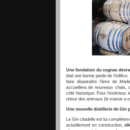
Une fondation du cognac devrait
état une bonne partie de l’édifice
faire disparaître l’âme de Made
accueillera de nouveaux chais, 
côté historique. Pour l’extérieur,
retour des animaux (le manoir a en 
Une nouvelle distillerie de Gin
Le Gin citadelle est lui complèteme
actuellement en construction,
el