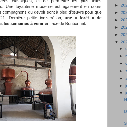
vées classiques, et de permettre les plus folles
►
20
es. Une tuyauterie moderne est également en cours
e. Les compagnons du devoir sont à pied d’œuvre pour que
►
20
21. Dernière petite indiscrétion,
une « forêt » de
►
20
ns les semaines à venir
en face de Bonbonnet.
►
20
►
20
▼
20
►
►
►
►
►
►
j
▼
H
D
S