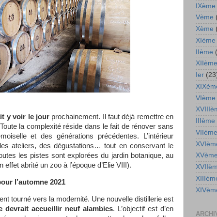
IXème
Vème
Xème
XIème
IIème
XIIèm
Ier
(23
XIXèm
VIème
XVIIIè
 y voir le jour
prochainement. Il faut déjà remettre en
IIIème
. Toute la complexité réside dans le fait de rénover sans
VIIèm
moiselle et des générations précédentes. L’intérieur
XVIèm
des ateliers, des dégustations… tout en conservant le
XVèm
 toutes les pistes sont explorées du jardin botanique, au
effet abrité un zoo à l’époque d’Elie VIII).
XVIIè
XIIIèm
 pour l’automne 2021
XIVèm
nt tourné vers la modernité. Une nouvelle distillerie est
le devrait accueillir neuf alambics
. L’objectif est d’en
ARCHI