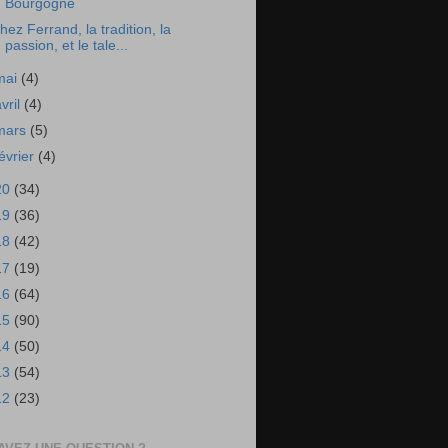
Bourgogne
hez Ferrand, la tradition, la
passion, et le tale...
mai
(4)
avril
(4)
mars
(5)
février
(4)
20
(34)
19
(36)
18
(42)
17
(19)
16
(64)
15
(90)
14
(50)
13
(54)
12
(23)