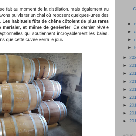
 se fait au moment de la distillation, mais également au
C
vons pu visiter un chai où reposent quelques-unes des
r.
Les habituels fûts de chêne côtoient de plus rares
►
de merisier, et même de genévrier
. Ce dernier révèle
►
tionnelles qui soutiennent incroyablement les baies.
s que cette cuvée verra le jour.
►
►
►
20
►
20
►
20
►
20
►
20
►
20
►
20
►
20
►
20