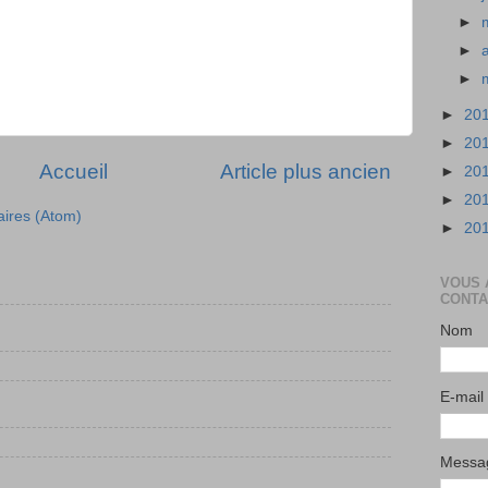
►
►
►
►
20
►
20
Accueil
Article plus ancien
►
20
►
20
aires (Atom)
►
20
VOUS 
CONTA
Nom
E-mail
Mess