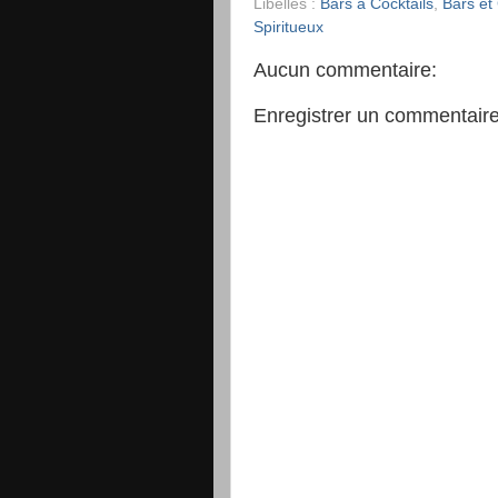
Libellés :
Bars à Cocktails
,
Bars et
Spiritueux
Aucun commentaire:
Enregistrer un commentair