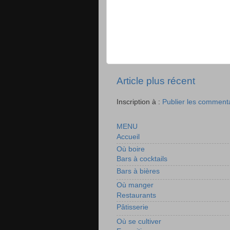
Article plus récent
Inscription à :
Publier les comment
MENU
Accueil
Où boire
Bars à cocktails
Bars à bières
Où manger
Restaurants
Pâtisserie
Où se cultiver