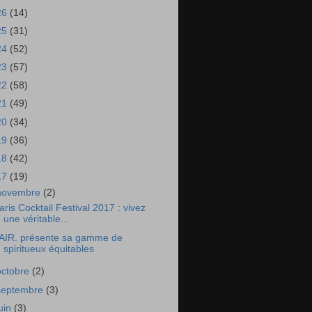
26
(14)
25
(31)
24
(52)
23
(57)
22
(58)
21
(49)
20
(34)
19
(36)
18
(42)
17
(19)
novembre
(2)
aris Cocktail Festival 2017 : vivez
une véritable...
AIR. présente sa gamme de
spiritueux équitables
octobre
(2)
septembre
(3)
juin
(3)