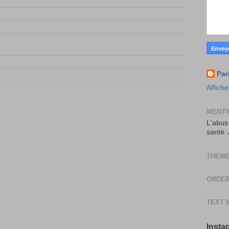
Par
Affiche
MENTI
L'abus
santé.
THEME
ORDER
TEXT 
Insta