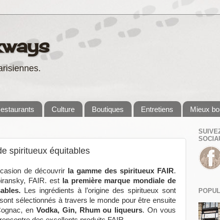
kways
risiennes.
estaurants
Culture
Boutiques
Entretiens
Mieux bo
SUIVE
SOCIA
 spiritueux équitables
occasion de découvrir
la gamme des spiritueux FAIR
.
iransky, FAIR. est
la première marque mondiale de
ables.
Les ingrédients à l’origine des spiritueux sont
POPUL
sont sélectionnés à travers le monde pour être ensuite
 Cognac, en
Vodka, Gin, Rhum ou liqueurs
. On vous