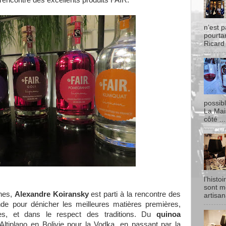
rencontre des excellents produits FAIR.
n’est p
pourtan
Ricard
possib
La Mai
côté ...
l’histo
sont m
ines,
Alexandre Koiransky
est parti à la rencontre des
artisan
nde pour dénicher les meilleures matières premières,
es, et dans le respect des traditions. Du
quinoa
Altiplano en Bolivie pour la Vodka, en passant par la