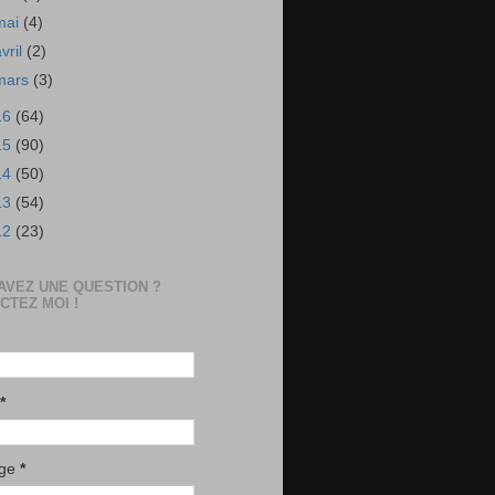
mai
(4)
avril
(2)
mars
(3)
16
(64)
15
(90)
14
(50)
13
(54)
12
(23)
AVEZ UNE QUESTION ?
CTEZ MOI !
*
age
*