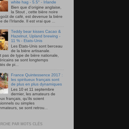
white hag - 5.5° - Irlande
Bien que d’origine anglaise,
la Stout , cette bière noire
 goût de café, est devenue la bière
e de l’Irlande. Il est vrai que ...
Teddy bear kisses Cacao &
Hazelnut, Upland brewing -
11 % - Etats-Unis
Les Etats-Unis sont berceau
de la bière artisanale.
t pas de type de bière nationale,
éricains se sont longtemps
és de pi...
France Quintessence 2017 :
les spiritueux français sont
de plus en plus dynamiques
Les 10 et 11 septembre
dernier, les amateurs de
eux français, qu’ils soient
sionnels ou simples
mateurs, se sont retrou...
RCHE PAR MOTS CLÉS