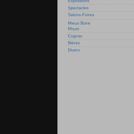
Expositions
Spectacles
Salons-Foires
Mieux Boire
Rhum
Cognac
Bières
Divers