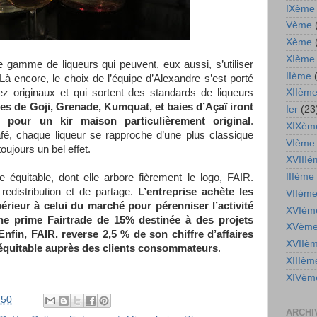
IXème
Vème
Xème
XIème
 gamme de liqueurs qui peuvent, eux aussi, s’utiliser
IIème
Là encore, le choix de l’équipe d’Alexandre s’est porté
 originaux et qui sortent des standards de liqueurs
XIIèm
ies de Goji, Grenade, Kumquat, et baies d’Açaï iront
Ier
(23
 pour un kir maison particulièrement original
.
XIXèm
afé, chaque liqueur se rapproche d’une plus classique
VIème
oujours un bel effet.
XVIIIè
IIIème
équitable, dont elle arbore fièrement le logo, FAIR.
redistribution et de partage.
L’entreprise achète les
VIIèm
érieur à celui du marché pour pérenniser l’activité
XVIèm
ne prime Fairtrade de 15% destinée à des projets
XVèm
nfin, FAIR. reverse 2,5 % de son chiffre d’affaires
XVIIè
quitable auprès des clients consommateurs
.
XIIIèm
XIVèm
:50
ARCHI