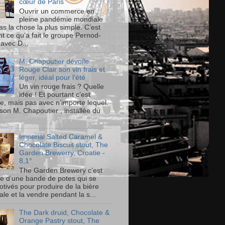
cœur de Paris
Ouvrir un commerce en
pleine pandémie mondiale
as la chose la plus simple. C’est
t ce qu’a fait le groupe Pernod-
 avec D...
M. Chapoutier dévoile
Rouge Clair son vin frais et
léger, idéal pour l’été
Un vin rouge frais ? Quelle
idée ! Et pourtant c’est
le, mais pas avec n’importe lequel.
son M. Chapoutier , installée du
Imperial Salted Caramel &
Chocolate Biscuit stout, The
Garden Brewerry, Croatie -
8,1°
The Garden Brewery c’est
ire d’une bande de potes qui se
otivés pour produire de la bière
ale et la vendre pendant la s...
The Dark druid, Chocolate &
Orange Pastry stout, The