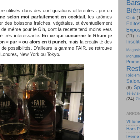
Bar
Bièr
e utilisés dans des configurations différentes : pur ou
me selon moi parfaitement en cocktail
, les arômes
Club
(
er des boissons fraîches, végétales, et éventuellement
Edito
va de même pour le Gin, dont la recette tend moins vers
Expos
ité très intéressante.
En ce qui concerne le Rhum je
(11)
H
Insoli
n « pur » ou alors en ti punch
, mais la créativité des
de possibilités. D’ailleurs la gamme FAIR. se retrouve
Magasi
 Londres, New York ou Tokyo.
Monume
Prome
Rest
Régleme
Salon
Sp
(8)
Télévis
(24)
Zl
ARRON
VIIIèm
Hors P
IVème