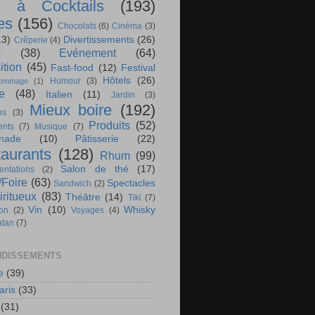
s à Cocktails
(193)
es
(156)
Chocolats
(6)
Cinéma
(3)
13)
Divertissements
(26)
Crêperie
(4)
s
(38)
Evénement
(64)
ition
(45)
Fast-food
(12)
Festival
Hôtels
(26)
Humour
(3)
ommage
(1)
te
(48)
Italien
(11)
Jardin
(3)
Mieux boire
(192)
ns
(3)
Produits
(52)
nts
(7)
Musique
(7)
nade
(10)
Pâtisserie
(22)
aurants
(128)
Rhum
(99)
Salon de thé
(17)
ntations
(2)
/Foire
(63)
Spectacles
Sandwich
(2)
iritueux
(83)
Théâtre
(14)
Tiki
(7)
Vin
(10)
Whisky
ion
(2)
Voyages
(4)
atan
(7)
DISSEMENTS
e
(39)
aris
(33)
(31)