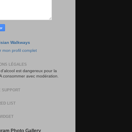
isian Walkways
r mon profil complet
ONS LÉGALES
 d'alcool est dangereux pour la
 A consommer avec modération.
 SUPPORT
ED LIST
WIDGET
gram Photo Gallery