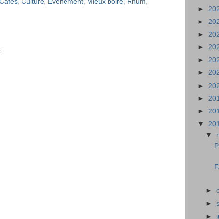
 Cafés
,
Culture
,
Evénement
,
Mieux boire
,
Rhum
,
►
20
►
20
►
20
►
20
e
►
20
►
20
►
20
►
20
►
20
▼
20
▼
P
F
►
►
►