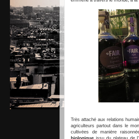
emmène à travers le monde, à la 
Très attaché aux relations huma
agriculteurs partout dans le mo
cultivées de manière raisonné
biologique
issu du plateau de l’