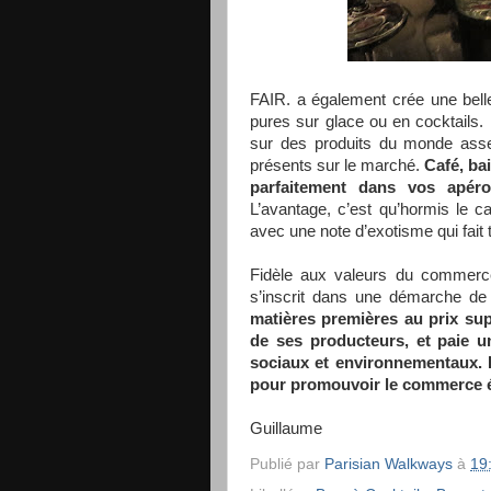
FAIR. a également crée une belle
pures sur glace ou en cocktails. 
sur des produits du monde assez
présents sur le marché.
Café, ba
parfaitement dans vos apéro
L’avantage, c’est qu’hormis le c
avec une note d’exotisme qui fait t
Fidèle aux valeurs du commerce 
s’inscrit dans une démarche de 
matières premières au prix sup
de ses producteurs, et paie u
sociaux et environnementaux. E
pour promouvoir le commerce é
Guillaume
Publié par
Parisian Walkways
à
19